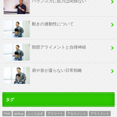
バランス力に筋力は関係ない
動きの連動性について
頸部アライメントと自律神経
肩や首が凝らない日常戦略
タグ
FMS
pickup
ふくらはぎ
アスリート
アセスメント
アライメント