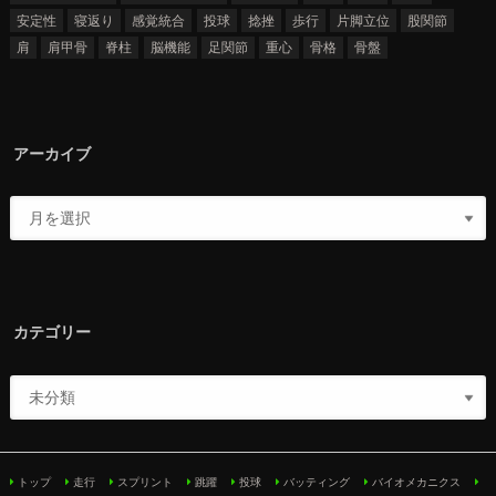
安定性
寝返り
感覚統合
投球
捻挫
歩行
片脚立位
股関節
肩
肩甲骨
脊柱
脳機能
足関節
重心
骨格
骨盤
アーカイブ
カテゴリー
トップ
走行
スプリント
跳躍
投球
バッティング
バイオメカニクス