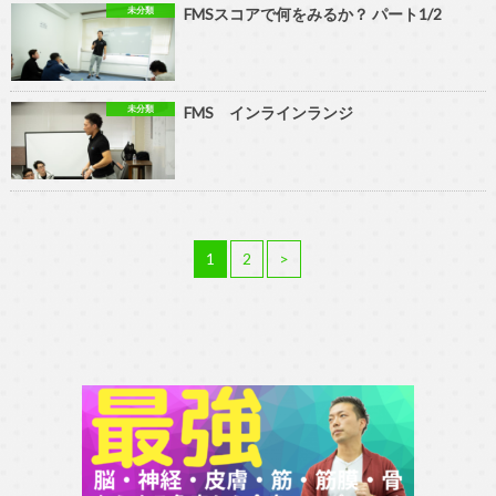
未分類
FMSスコアで何をみるか？ パート1/2
未分類
FMS インラインランジ
1
2
>