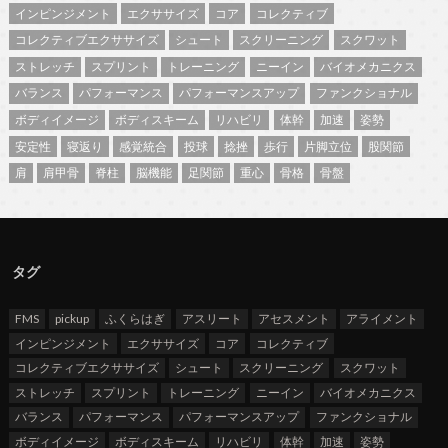
インピンジメント
エクササイズ
コア
コレクティブ
コレクティブエクササイズ
シュート
スクリーニング
スクワット
ストレッチ
スプリント
トレーニング
ニーイン
バイオメカニクス
バランス
パフォーマンス
パフォーマンスアップ
ファンクショナル
ボディイメージ
ボディスキーム
リハビリ
体幹
加速
姿勢
安定性
寝返り
感覚統合
投球
捻挫
歩行
片脚立位
股関節
肩
肩甲骨
脊柱
脳機能
足関節
重心
骨格
骨盤
タグ
FMS
pickup
ふくらはぎ
アスリート
アセスメント
アライメント
インピンジメント
エクササイズ
コア
コレクティブ
コレクティブエクササイズ
シュート
スクリーニング
スクワット
ストレッチ
スプリント
トレーニング
ニーイン
バイオメカニクス
バランス
パフォーマンス
パフォーマンスアップ
ファンクショナル
ボディイメージ
ボディスキーム
リハビリ
体幹
加速
姿勢