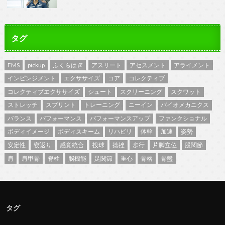
タグ
FMS
pickup
ふくらはぎ
アスリート
アセスメント
アライメント
インピンジメント
エクササイズ
コア
コレクティブ
コレクティブエクササイズ
シュート
スクリーニング
スクワット
ストレッチ
スプリント
トレーニング
ニーイン
バイオメカニクス
バランス
パフォーマンス
パフォーマンスアップ
ファンクショナル
ボディイメージ
ボディスキーム
リハビリ
体幹
加速
姿勢
安定性
寝返り
感覚統合
投球
捻挫
歩行
片脚立位
股関節
肩
肩甲骨
脊柱
脳機能
足関節
重心
骨格
骨盤
タグ