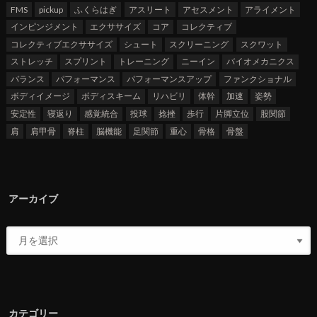
FMS
pickup
ふくらはぎ
アスリート
アセスメント
アライメント
インピンジメント
エクササイズ
コア
コレクティブ
コレクティブエクササイズ
シュート
スクリーニング
スクワット
ストレッチ
スプリント
トレーニング
ニーイン
バイオメカニクス
バランス
パフォーマンス
パフォーマンスアップ
ファンクショナル
ボディイメージ
ボディスキーム
リハビリ
体幹
加速
姿勢
安定性
寝返り
感覚統合
投球
捻挫
歩行
片脚立位
股関節
肩
肩甲骨
脊柱
脳機能
足関節
重心
骨格
骨盤
アーカイブ
カテゴリー