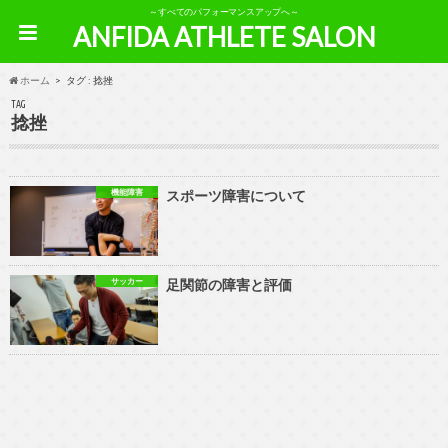
～すべてのパフォーマンスアップへ～
ANFIDA ATHLETE SALON
ホーム
タグ : 捻挫
TAG
捻挫
機能障害
スポーツ障害について
サッカー
足関節の障害と評価