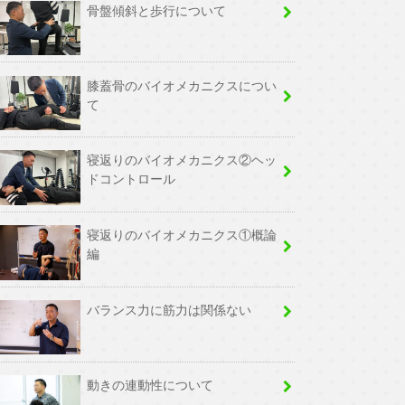
骨盤傾斜と歩行について
膝蓋骨のバイオメカニクスについ
て
寝返りのバイオメカニクス②ヘッ
ドコントロール
寝返りのバイオメカニクス①概論
編
バランス力に筋力は関係ない
動きの連動性について