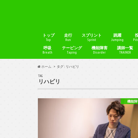
トップ
走行
スプリント
跳躍
Top
Run
Sprint
Jumping
Pit
呼吸
テーピング
機能障害
講師一覧
Breath
Taping
Disorder
TRAINER
ホーム
タグ : リハビリ
TAG
リハビリ
機能障