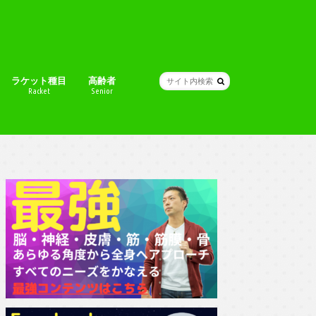
ラケット種目
高齢者
Racket
Senior
N
ENT