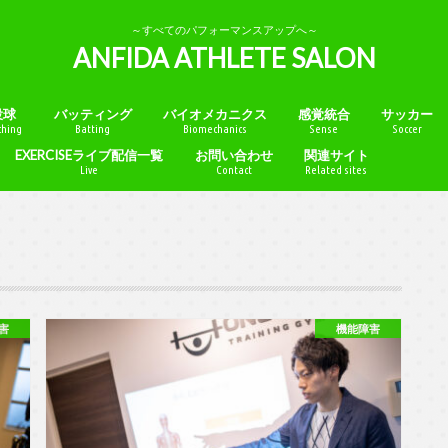
～すべてのパフォーマンスアップへ～
ANFIDA ATHLETE SALON
投球
バッティング
バイオメカニクス
感覚統合
サッカー
ching
Batting
Biomechanics
Sense
Soccer
EXERCISEライブ配信一覧
お問い合わせ
関連サイト
Live
Contact
Related sites
ANATOMY SALON
NUTRITION SALON
WOMAN SALON
EVIDENCE COLLECTIO
ANFIDA SPECIAL CONT
BRAIN SALON
害
機能障害