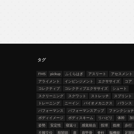
タグ
FMS
pickup
ふくらはぎ
アスリート
アセスメント
アライメント
インピンジメント
エクササイズ
コア
コレクティブ
コレクティブエクササイズ
シュート
スクリーニング
スクワット
ストレッチ
スプリント
トレーニング
ニーイン
バイオメカニクス
バランス
パフォーマンス
パフォーマンスアップ
ファンクショ
ボディイメージ
ボディスキーム
リハビリ
体幹
加
姿勢
安定性
寝返り
感覚統合
投球
捻挫
歩行
片脚立位
股関節
肩
肩甲骨
脊柱
脳機能
足関