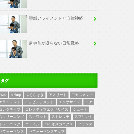
頸部アライメントと自律神経
肩や首が凝らない日常戦略
タグ
FMS
pickup
ふくらはぎ
アスリート
アセスメント
アライメント
インピンジメント
エクササイズ
コア
コレクティブ
コレクティブエクササイズ
シュート
スクリーニング
スクワット
ストレッチ
スプリント
トレーニング
ニーイン
バイオメカニクス
バランス
パフォーマンス
パフォーマンスアップ