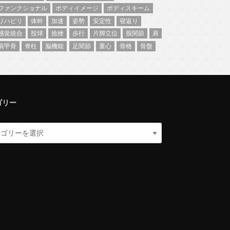
ファンクショナル
ボディイメージ
ボディスキーム
リハビリ
体幹
加速
姿勢
安定性
寝返り
感覚統合
投球
捻挫
歩行
片脚立位
股関節
肩
肩甲骨
脊柱
脳機能
足関節
重心
骨格
骨盤
ゴリー