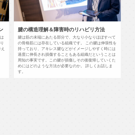
ン
腱の構造理解＆障害時のリハビリ方法
とは
腱は筋の末端にあたる部分で、大なり小なりほぼすべて
なり
の骨格筋には存在している組織です。 この腱は伸張性を
考え
持っており、アキレス腱などがイメージしやすく時には
過度に伸長され損傷することもある組織だということは
周知の事実です。この腱が損傷しその後復帰していくた
めにはどのような方法が必要なのか。 詳しくお話しま
す。