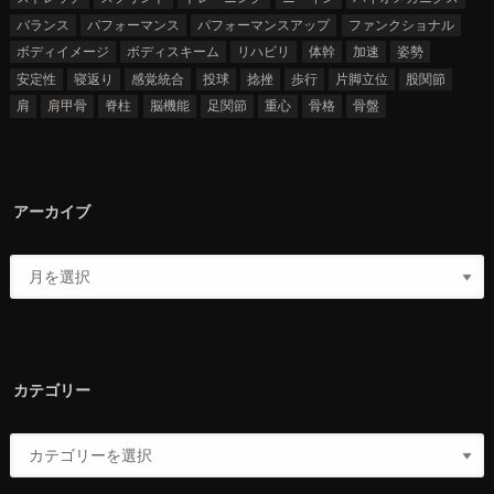
バランス
パフォーマンス
パフォーマンスアップ
ファンクショナル
ボディイメージ
ボディスキーム
リハビリ
体幹
加速
姿勢
安定性
寝返り
感覚統合
投球
捻挫
歩行
片脚立位
股関節
肩
肩甲骨
脊柱
脳機能
足関節
重心
骨格
骨盤
アーカイブ
カテゴリー