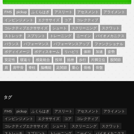
FMS
pickup
ふくらはぎ
アスリート
アセスメント
アライメント
インピンジメント
エクササイズ
コア
コレクティブ
コレクティブエクササイズ
シュート
スクリーニング
スクワット
ストレッチ
スプリント
トレーニング
ニーイン
バイオメカニクス
バランス
パフォーマンス
パフォーマンスアップ
ファンクショナル
ボディイメージ
ボディスキーム
リハビリ
体幹
加速
姿勢
安定性
寝返り
感覚統合
投球
捻挫
歩行
片脚立位
股関節
肩
肩甲骨
脊柱
脳機能
足関節
重心
骨格
骨盤
タグ
FMS
pickup
ふくらはぎ
アスリート
アセスメント
アライメント
インピンジメント
エクササイズ
コア
コレクティブ
コレクティブエクササイズ
シュート
スクリーニング
スクワット
ストレッチ
スプリント
トレーニング
ニーイン
バイオメカニクス