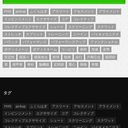
FMS
pickup
ふくらはぎ
アスリート
アセスメント
アライメント
インピンジメント
エクササイズ
コア
コレクティブ
コレクティブエクササイズ
シュート
スクリーニング
スクワット
ストレッチ
スプリント
トレーニング
ニーイン
バイオメカニクス
バランス
パフォーマンス
パフォーマンスアップ
ファンクショナル
ボディイメージ
ボディスキーム
リハビリ
体幹
加速
姿勢
安定性
寝返り
感覚統合
投球
捻挫
歩行
片脚立位
股関節
肩
肩甲骨
脊柱
脳機能
足関節
重心
骨格
骨盤
タグ
FMS
pickup
ふくらはぎ
アスリート
アセスメント
アライメント
インピンジメント
エクササイズ
コア
コレクティブ
コレクティブエクササイズ
シュート
スクリーニング
スクワット
ストレッチ
スプリント
トレーニング
ニーイン
バイオメカニクス