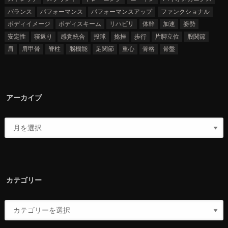
バランス
パフォーマンス
パフォーマンスアップ
ファンクショナル
ボディイメージ
ボディスキーム
リハビリ
体幹
加速
姿勢
安定性
寝返り
感覚統合
投球
捻挫
歩行
片脚立位
股関節
肩
肩甲骨
脊柱
脳機能
足関節
重心
骨格
骨盤
アーカイブ
カテゴリー