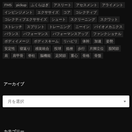
FMS
pickup
ふくらはぎ
アスリート
アセスメント
アライメント
インピンジメント
エクササイズ
コア
コレクティブ
コレクティブエクササイズ
シュート
スクリーニング
スクワット
ストレッチ
スプリント
トレーニング
ニーイン
バイオメカニクス
バランス
パフォーマンス
パフォーマンスアップ
ファンクショナル
ボディイメージ
ボディスキーム
リハビリ
体幹
加速
姿勢
安定性
寝返り
感覚統合
投球
捻挫
歩行
片脚立位
股関節
肩
肩甲骨
脊柱
脳機能
足関節
重心
骨格
骨盤
アーカイブ
カテゴリー