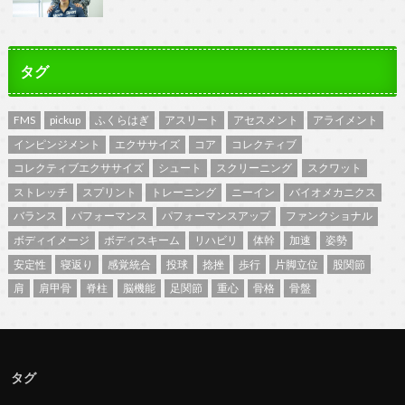
タグ
FMS
pickup
ふくらはぎ
アスリート
アセスメント
アライメント
インピンジメント
エクササイズ
コア
コレクティブ
コレクティブエクササイズ
シュート
スクリーニング
スクワット
ストレッチ
スプリント
トレーニング
ニーイン
バイオメカニクス
バランス
パフォーマンス
パフォーマンスアップ
ファンクショナル
ボディイメージ
ボディスキーム
リハビリ
体幹
加速
姿勢
安定性
寝返り
感覚統合
投球
捻挫
歩行
片脚立位
股関節
肩
肩甲骨
脊柱
脳機能
足関節
重心
骨格
骨盤
タグ