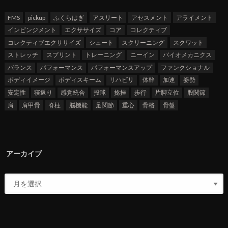
FMS
pickup
ふくらはぎ
アスリート
アセスメント
アライメント
インピンジメント
エクササイズ
コア
コレクティブ
コレクティブエクササイズ
シュート
スクリーニング
スクワット
ストレッチ
スプリント
トレーニング
ニーイン
バイオメカニクス
バランス
パフォーマンス
パフォーマンスアップ
ファンクショナル
ボディイメージ
ボディスキーム
リハビリ
体幹
加速
姿勢
安定性
寝返り
感覚統合
投球
捻挫
歩行
片脚立位
股関節
肩
肩甲骨
脊柱
脳機能
足関節
重心
骨格
骨盤
アーカイブ