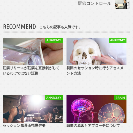
関節コントロール
RECOMMEND
こちらの記事も人気です。
ANATOMY
ANATOMY
筋膜リリースが筋膜を直接剥がして
初回のセッション時に行うアセスメ
いるわけではない証拠
ント方法
ANATOMY
BRAIN
セッション風景＆指導デモ
頭痛の原因とアプローチについて