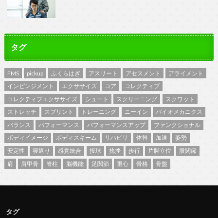
タグ
FMS
pickup
ふくらはぎ
アスリート
アセスメント
アライメント
インピンジメント
エクササイズ
コア
コレクティブ
コレクティブエクササイズ
シュート
スクリーニング
スクワット
ストレッチ
スプリント
トレーニング
ニーイン
バイオメカニクス
バランス
パフォーマンス
パフォーマンスアップ
ファンクショナル
ボディイメージ
ボディスキーム
リハビリ
体幹
加速
姿勢
安定性
寝返り
感覚統合
投球
捻挫
歩行
片脚立位
股関節
肩
肩甲骨
脊柱
脳機能
足関節
重心
骨格
骨盤
タグ