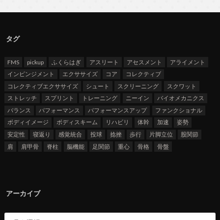
タグ
FMS
pickup
ふくらはぎ
アスリート
アセスメント
アライメント
インピンジメント
エクササイズ
コア
コレクティブ
コレクティブエクササイズ
シュート
スクリーニング
スクワット
ストレッチ
スプリント
トレーニング
ニーイン
バイオメカニクス
バランス
パフォーマンス
パフォーマンスアップ
ファンクショナル
ボディイメージ
ボディスキーム
リハビリ
体幹
加速
姿勢
安定性
寝返り
感覚統合
投球
捻挫
歩行
片脚立位
股関節
肩
肩甲骨
脊柱
脳機能
足関節
重心
骨格
骨盤
アーカイブ