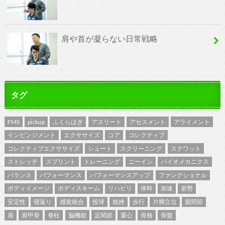
肩や首が凝らない日常戦略
タグ
FMS
pickup
ふくらはぎ
アスリート
アセスメント
アライメント
インピンジメント
エクササイズ
コア
コレクティブ
コレクティブエクササイズ
シュート
スクリーニング
スクワット
ストレッチ
スプリント
トレーニング
ニーイン
バイオメカニクス
バランス
パフォーマンス
パフォーマンスアップ
ファンクショナル
ボディイメージ
ボディスキーム
リハビリ
体幹
加速
姿勢
安定性
寝返り
感覚統合
投球
捻挫
歩行
片脚立位
股関節
肩
肩甲骨
脊柱
脳機能
足関節
重心
骨格
骨盤